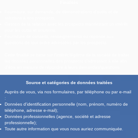
Finalités
Fourniture, sur demande, de démonstrations d'outils et de
solutions à nos prospects.
Gestion de la relation avec les prospects manifestant un intérêt
pour les outils et solutions.
Fourniture de conseils, renseignements ou réponse aux
questions de tout ordre adressées par les prospects.
Cette finalité se base sur l'intérêt légitime de la société de traiter
les données personnelles des prospects s'adressant à elle afin
d'être en mesure de répondre à leurs demandes/questions.
Source et catégories de données traitées
Auprès de vous, via nos formulaires, par téléphone ou par e-mail
:
Données d'identification personnelle (nom, prénom, numéro de
téléphone, adresse e-mail);
Données professionnelles (agence, société et adresse
professionnelle);
Toute autre information que vous nous auriez communiquée.