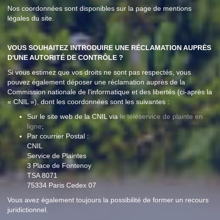
Nos coordonnées sont disponibles sur la page de mentions
légales du site.
VOUS SOUHAITEZ INTRODUIRE UNE RÉCLAMATION AUPRÈS
D'UNE AUTORITÉ DE CONTRÔLE ?
Si vous estimez que vos droits ne sont pas respectés, vous
pouvez également déposer une réclamation auprès de la
Commission nationale de l'informatique et des libertés (ci-après la
« CNIL »), dont les coordonnées sont les suivantes :
Sur le site web de la CNIL via
le téléservice de plainte en
ligne
;
Par courrier Postal :
CNIL
Service de Plaintes
3 Place de Fontenoy
TSA 8071
75334 Paris Cedex 07
Vous avez également toujours la possibilité de former un recours
juridictionnel.