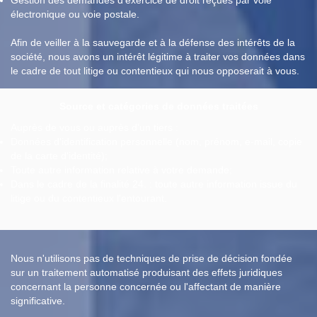
Gestion des demandes d'exercice de droit reçues par voie
électronique ou voie postale.
Afin de veiller à la sauvegarde et à la défense des intérêts de la
société, nous avons un intérêt légitime à traiter vos données dans
le cadre de tout litige ou contentieux qui nous opposerait à vous.
Source et catégories de données traitées
Auprès de vous ou auprès d'un tiers :
Données d'identification personnelle (nom, prénom, e-mail, copie
de la carte d'identité);
Toute autre information relative à votre demande;
Dans le cadre de la finalité 24. : toute autre information issue du
litige ou du contentieux l'entourant.
Nous n'utilisons pas de techniques de prise de décision fondée
sur un traitement automatisé produisant des effets juridiques
concernant la personne concernée ou l'affectant de manière
significative.