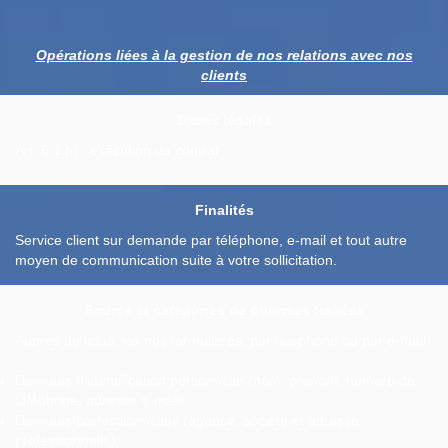
Opérations liées à la gestion de nos relations avec nos
clients
Bases légales
Art. 6.1.b) : exécution du contrat
Finalités
Service client sur demande par téléphone, e-mail et tout autre
moyen de communication suite à votre sollicitation.
Source et catégories de données traitées
Auprès de vous, via nos formulaires, par téléphone ou par e-mail
:
Données d'identification personnelle (nom, prénom, numéro de
téléphone, adresse e-mail);
Données professionnelles (agence, société et adresse
professionnelle);