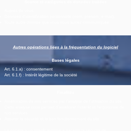
Source et catégories de données traitées
Auprès de vous :
Données d'identification personnelle (nom, prénom, e-mail);
Toute autre donnée que vous nous auriez communiquée.
Autres opérations liées à la fréquentation du logiciel
Bases légales
Art. 6.1.a) : consentement
Art. 6.1.f) : Intérêt légitime de la société
Finalités
Amélioration de nos services par l'analyse de l'utilisation du site.
Cette analyse nous permet d'améliorer l'intérêt et l'ergonomie de
nos services.
Assurer la sécurité et le bon fonctionnement du site
La société a un intérêt légitime à garantir la sécurité de