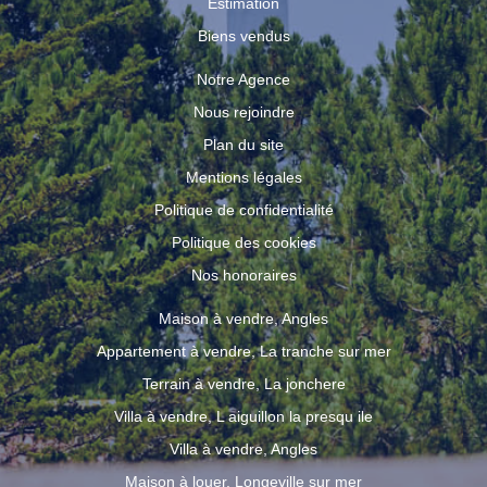
Estimation
Biens vendus
Notre Agence
Nous rejoindre
Plan du site
Mentions légales
Politique de confidentialité
Politique des cookies
Nos honoraires
Maison à vendre, Angles
Appartement à vendre, La tranche sur mer
Terrain à vendre, La jonchere
Villa à vendre, L aiguillon la presqu ile
Villa à vendre, Angles
Maison à louer, Longeville sur mer