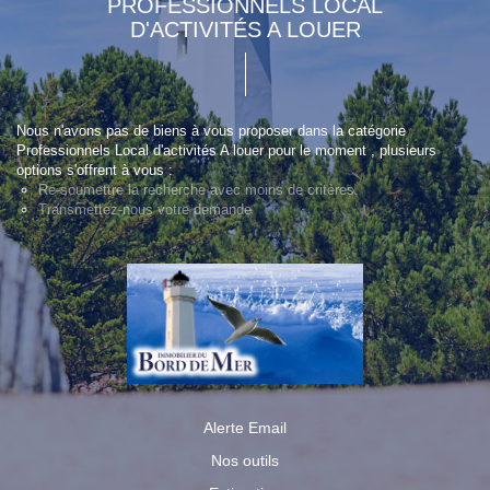
PROFESSIONNELS LOCAL
D'ACTIVITÉS A LOUER
Nous n'avons pas de biens à vous proposer dans la catégorie
Professionnels Local d'activités A louer pour le moment , plusieurs
options s'offrent à vous :
Re-soumettre la recherche avec moins de critères.
Transmettez-nous votre demande
Alerte Email
Nos outils