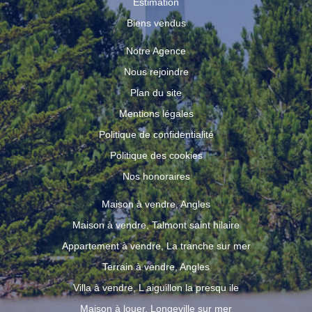
Estimation
Biens vendus
Notre Agence
Nous rejoindre
Plan du site
Mentions légales
Politique de confidentialité
Politique des cookies
Nos honoraires
Maison à vendre, Angles
Maison à vendre, Talmont saint hilaire
Appartement à vendre, La tranche sur mer
Terrain à vendre, Angles
Villa à vendre, L aiguillon la presqu ile
Maison à louer, Longeville sur mer