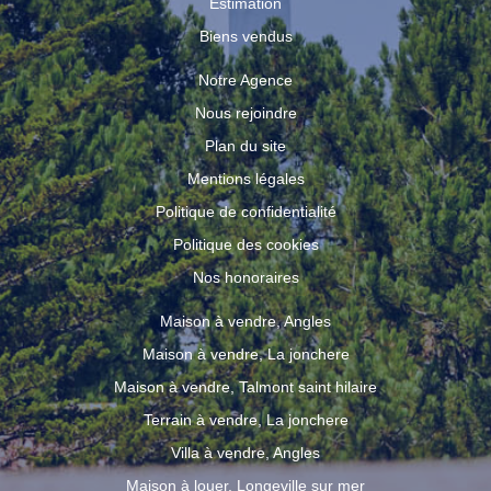
Estimation
Biens vendus
Notre Agence
Nous rejoindre
Plan du site
Mentions légales
Politique de confidentialité
Politique des cookies
Nos honoraires
Maison à vendre, Angles
Maison à vendre, La jonchere
Maison à vendre, Talmont saint hilaire
Terrain à vendre, La jonchere
Villa à vendre, Angles
Maison à louer, Longeville sur mer