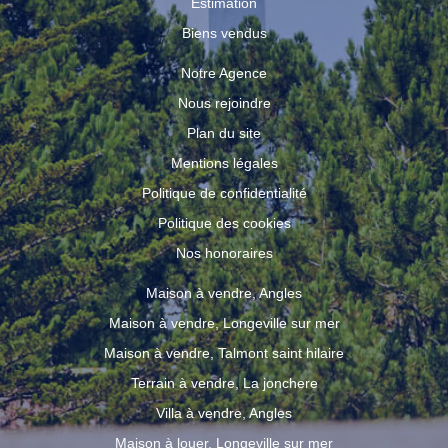
Estimation
Biens vendus
Notre Agence
Nous rejoindre
Plan du site
Mentions légales
Politique de confidentialité
Politique des cookies
Nos honoraires
Maison à vendre, Angles
Maison à vendre, Longeville sur mer
Maison à vendre, Talmont saint hilaire
Terrain à vendre, La jonchere
Villa à vendre, Angles
Maison à louer, Longeville sur mer