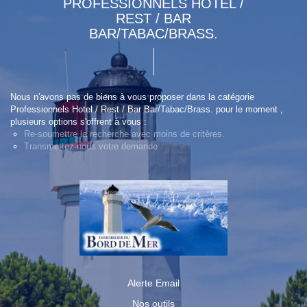
PROFESSIONNELS HOTEL /
REST / BAR
BAR/TABAC/BRASS.
Nous n'avons pas de biens à vous proposer dans la catégorie
Professionnels Hotel / Rest / Bar Bar/Tabac/Brass. pour le moment ,
plusieurs options s'offrent à vous :
Re-soumettre la recherche avec moins de critères.
Transmettez-nous votre demande
Alerte Email
Nos outils