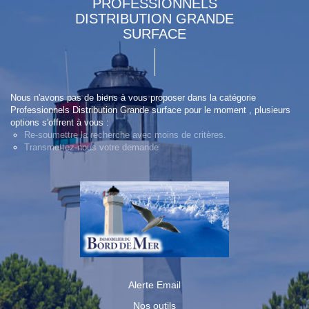
PROFESSIONNELS
DISTRIBUTION GRANDE
SURFACE
Nous n'avons pas de biens à vous proposer dans la catégorie
Professionnels Distribution Grande surface pour le moment , plusieurs
options s'offrent à vous :
Re-soumettre la recherche avec moins de critères.
Transmettez-nous votre demande
Alerte Email
Nos outils