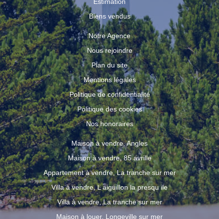
Estimation
Biens vendus
Notre Agence
Nous rejoindre
Plan du site
Mentions légales
Politique de confidentialité
Politique des cookies
Nos honoraires
Maison à vendre, Angles
Maison à vendre, 85 avrille
Appartement à vendre, La tranche sur mer
Villa à vendre, L aiguillon la presqu ile
Villa à vendre, La tranche sur mer
Maison à louer, Longeville sur mer