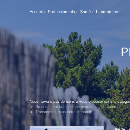
Accueil
Professionnels
Santé
Laboratoires
P
Nous n'avons pas de biens à vous proposer dans la catégori
Re-soumettre la recherche avec moins de critères.
Transmettez-nous votre demande
Alerte E