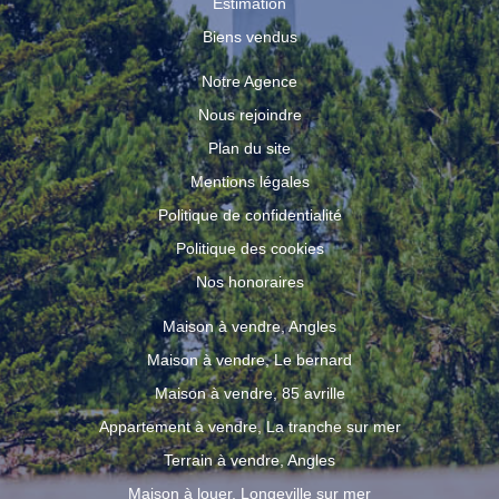
Estimation
Biens vendus
Notre Agence
Nous rejoindre
Plan du site
Mentions légales
Politique de confidentialité
Politique des cookies
Nos honoraires
Maison à vendre, Angles
Maison à vendre, Le bernard
Maison à vendre, 85 avrille
Appartement à vendre, La tranche sur mer
Terrain à vendre, Angles
Maison à louer, Longeville sur mer