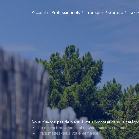
Accueil
Professionnels
Transport / Garage
Taxi
Nous n'avons pas de biens à vous proposer dans la catégori
Re-soumettre la recherche avec moins de critères.
Transmettez-nous votre demande