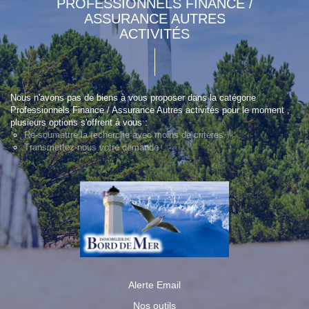
PROFESSIONNELS FINANCE /
ASSURANCE AUTRES
ACTIVITÉS
Nous n'avons pas de biens à vous proposer dans la catégorie
Professionnels Finance / Assurance Autres activités pour le moment ,
plusieurs options s'offrent à vous :
Re-soumettre la recherche avec moins de critères.
Transmettez-nous votre demande
Alerte Email
Nos outils