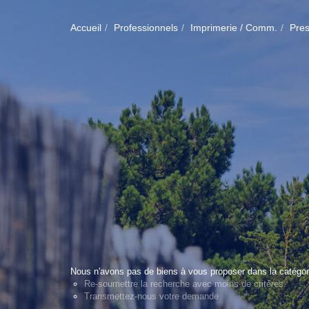
Accueil
Professionnels
Imprimerie / Comm.
Pre
Nous n'avons pas de biens à vous proposer dans la catégor
Re-soumettre la recherche avec moins de critères.
Transmettez-nous votre demande