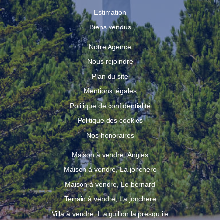
Estimation
Biens vendus
Notre Agence
Nous rejoindre
Plan du site
Mentions légales
Politique de confidentialité
Politique des cookies
Nos honoraires
Maison à vendre, Angles
Maison à vendre, La jonchere
Maison à vendre, Le bernard
Terrain à vendre, La jonchere
Villa à vendre, L aiguillon la presqu ile