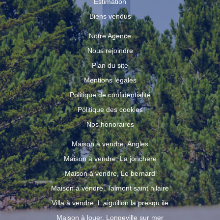
Estimation
Biens vendus
Notre Agence
Nous rejoindre
Plan du site
Mentions légales
Politique de confidentialité
Politique des cookies
Nos honoraires
Maison à vendre, Angles
Maison à vendre, La jonchere
Maison à vendre, Le bernard
Maison à vendre, Talmont saint hilaire
Villa à vendre, L aiguillon la presqu ile
Maison à louer, Longeville sur mer