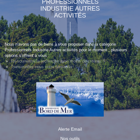
PROFESSIONNELS
INDUSTRIE AUTRES
ACTIVITÉS
Nous n'avons pas de biens à vous proposer dans la catégorie
Professionnels Industrie Autres activités pour le moment , plusieurs
options s'offrent à vous :
Re-soumettre la recherche avec moins de critères.
Transmettez-nous votre demande
Alerte Email
Nos outils