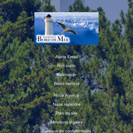
Alerte Email
Nos outils
Estimation
Biens vendus
Notre Agence
Nous rejoindre
Plan du site
Mentions légales
Politique de confidentialité