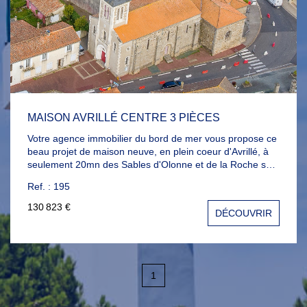
MAISON AVRILLÉ CENTRE 3 PIÈCES
Votre agence immobilier du bord de mer vous propose ce
beau projet de maison neuve, en plein coeur d'Avrillé, à
seulement 20mn des Sables d'Olonne et de la Roche sur
yon, proche commerces et école et à seulement 10mn de
Ref. : 195
la mer. Elle se compose d'un salon séjour lumineux,
cuisine, 2 chambres , sdb, wc, sur un beau terrain de
130 823 €
DÉCOUVRIR
271m2. Devenez propriétaire pour le prix d'un loyer pour
environ 720euros/mois Appelez nous pour tout
renseignement
1