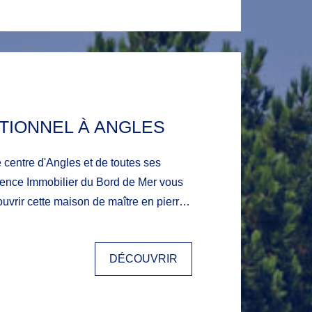
nt. Tous commerces et services à
ge de la Tranche sur Mer à moins de
 ce bien qui bénéficie d'un excellent
le secteur avec de plus les FRAIS
ITS.
TIONNEL À ANGLES
 centre d'Angles et de toutes ses
uvrir cette maison de maître en pierre,
s à réhabiliter. Un très beau
 ses dépendances et son jardin de plus
DÉCOUVRIR
dez plus