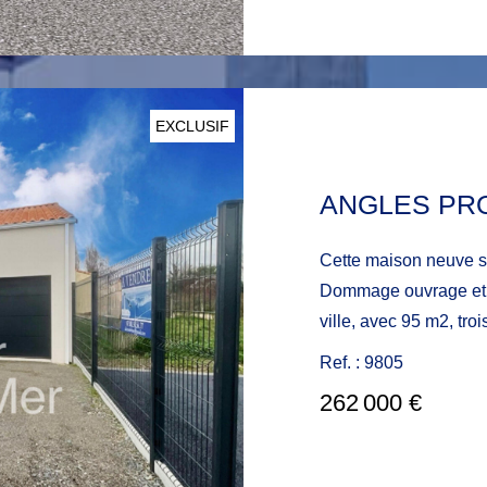
prêt immobilier avec nos partena
0788985677
EXCLUSIF
Cette maison neuve située 
Dommage ouvrage et g
ville, avec 95 m2, trois chambres dont une suite parentale,
c'est une maison spacieuse aux normes RE2020 qui vous
Ref. : 9805
attends pour poser vos valises sans rien à ajouter juste 
262 000 €
déco. La maison est aux normes 
traversante de 45 m2, une cuisine équipée ave
electroménager, un ga