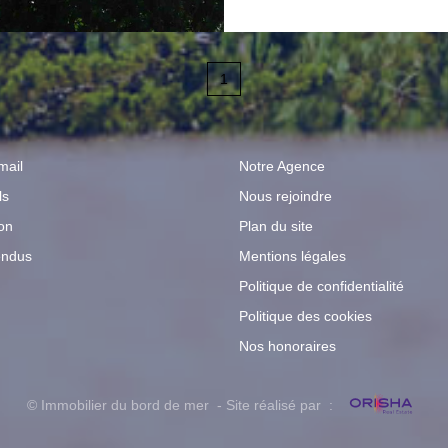
prévoir intérieur, cha
Commerces et écoles 
1
mail
Notre Agence
ls
Nous rejoindre
on
Plan du site
endus
Mentions légales
Politique de confidentialité
Politique des cookies
Nos honoraires
© Immobilier du bord de mer - Site réalisé par :