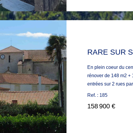
En plein coeur du ce
rénover de 148 m2 + 115m2 d
entrées sur 2 rues pa
avec placard, pièce d
Ref. : 185
garage 115.m2. A l'ét
158 900 €
cuisine) avec grande
de + de 20m2, 1 salo
emplacement dressing, 1 s