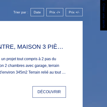
Créer une alerte
Trier par :
Date
Prix -/+
Prix +/-
ANGLES CENTRE, MAISON 3 PIÈCES + GARAGE, 8MN DES PLAGES DE LA TRANCHE SUR MER
un projet tout compris à 2 pas du
on 2 chambres avec garage, terrain
5m2 Terrain relié au tout à
iétaire pour le prix d'un loyer.
 travail qualitatif. Venez découvrir le
DÉCOUVRIR
re maison sera construite, une situation
centre d'Angles et à 8mn en voiture de
 également vous seconder pour votre