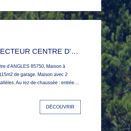
RARE SUR SECTEUR CENTRE D'ANGLES, MAISON À RÉNOVER DE148M2 ET 115M2 DE GARAGE.
ntre d'ANGLES 85750, Maison à
e garage. Maison avec 2
rallèles. Au rez-de-chaussée : entrée
e vie avec coin cuisine, wc, débarras,
age : pièce de vie de 26 m2 (coin
DÉCOUVRIR
 baie de 4m donnant sur une terrasse
n de 45 m2, 2 chambres dont une avec
alle de bain avec wc. Travaux à