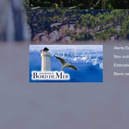
Alerte E
Nos outi
Estimati
Biens v