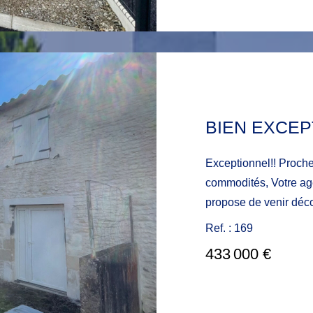
confort et de rangeme
proximité avec la pla
10mn. Venez découvrir
rapport qualité/prix pour 
DE NOTAIRES REDU
BIEN EXCEP
Exceptionnel!! Proche
commodités, Votre agence Immobilier du Bord de Mer vous
propose de venir déco
de plus de 240m2, 7 chambre
Ref. : 169
potentiel avec toutes
433 000 €
d'un hectare. N'atten