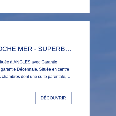
ires. Appelez Aurélie au
ANGLES PROCHE MER - SUPERBE MAISON 4 PIÈCES, NEUVE ET TOUTE ÉQUIPÉE LIVRÉE FIN JANVIER 2025 , AVEC FRAIS DE NOTAIRE RÉDUIT
à ANGLES avec Garantie
arantie Décennale. Située en centre
votre
DÉCOUVRIR
PMR avec une pièce de vie
c
rage et un cellier pour le maximum de