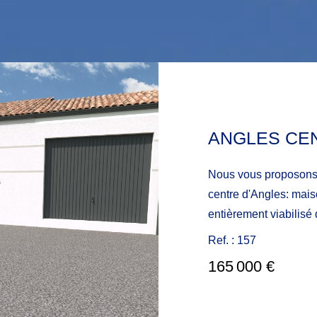
Nous vous proposons 
centre d'Angles: mais
entièrement viabilisé d'environ 34
l'égout. Devenez propr
Ref. : 157
Constructeur sérieux et
165 000 €
terrain sur lequel vot
au calme, à 2 pas du 
la mer. Nous pouvons